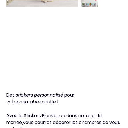
Bienvenue dans notre
petit monde
Prix
12,00 €
Des
stickers personnalisé
pour
votre
chambre
adulte !
Avec le
Stickers Bienvenue dans notre petit
monde,
vous pourrez décorer les chambres de vous