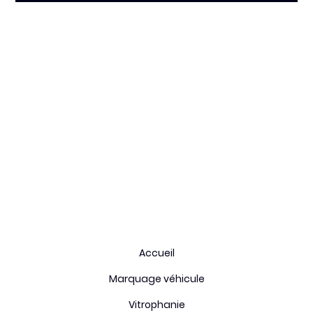
Fiche technique
Type de stickers:
Impression adhésif
Durée de vie:
5 ans
Enlevable:
oui
Origine:
France
Accueil
Marquage véhicule
Vitrophanie