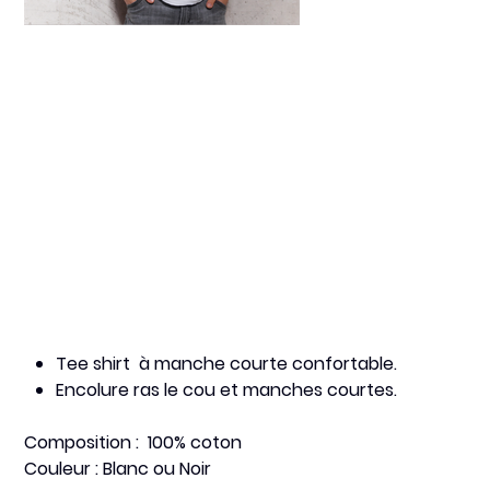
C'est pas moi, c'est
ma sœur
Prix
12,50 €
Tee shirt à manche courte confortable.
Encolure ras le cou et manches courtes.
Composition : 100% coton
Couleur : Blanc ou Noir