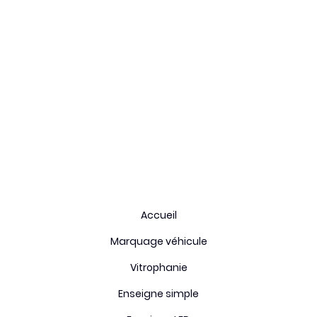
Fiche technique
Type de stickers:
Impression adhésif
Durée de vie:
5 ans
Enlevable:
oui
Origine:
France
Accueil
Marquage véhicule
Vitrophanie
Enseigne simple