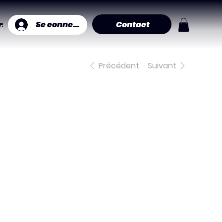
Contact
Se connecter
ers muraux
Précédent
Suivant
Jack
Baby
80 €