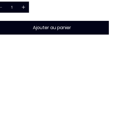
Ajouter au panier
Véhicule - Enseigne
Mugs - Goodies