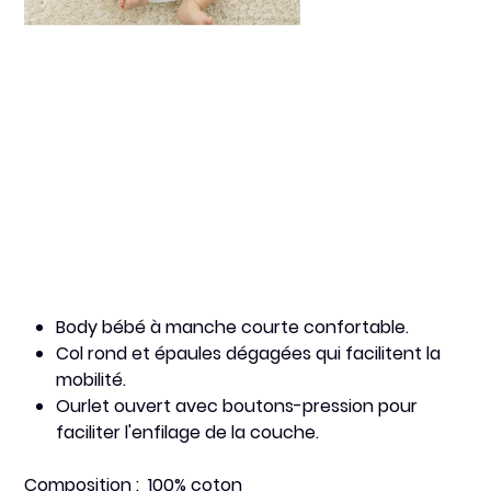
Je ne crie pas!
Prix
8,80 €
Body bébé à manche courte confortable.
Col rond et épaules dégagées qui facilitent la
mobilité.
Ourlet ouvert avec boutons-pression pour
faciliter l'enfilage de la couche.
Composition : 100% coton