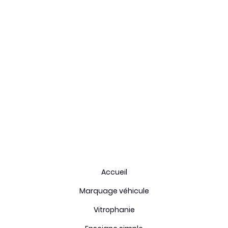
Fiche technique
Type de stickers:
Impression adhésif
Durée de vie:
5 ans
Enlevable:
oui
Origine:
France
Accueil
Marquage véhicule
Vitrophanie