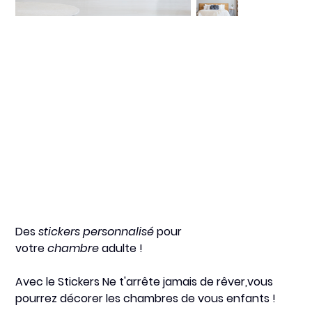
Les rêves sont la
littérature
Prix
12,20 €
Des
stickers personnalisé
pour
votre
chambre
adulte !
Avec le
Stickers Ne t'arrête jamais de rêver,
vous
pourrez décorer les chambres de vous enfants !