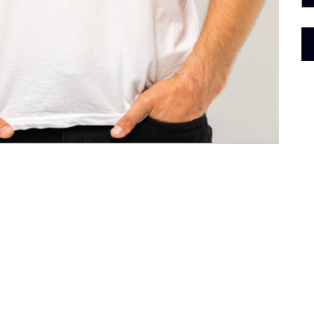
Dé
Te
m
Co
As
Po
Ta