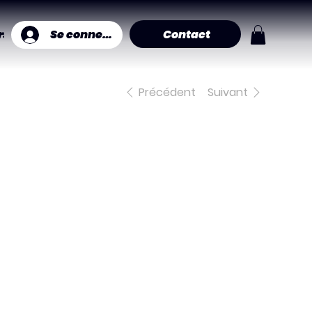
Contact
Se connecter
ers muraux
Précédent
Suivant
Papa
au
Rhum