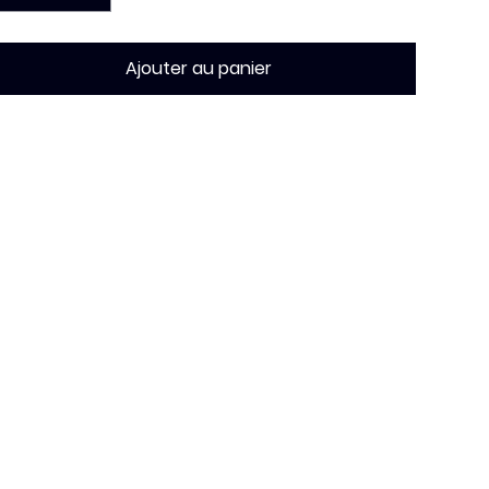
Ajouter au panier
tails du produits
e-shirt pour
homme
, encolure ras le cou et
anches courtes
.
mposition:
100% COTON
pect:
JERSEY
ids:
155 GR/MQ
illes:
XS-S-M-L-XL-XXL-3XL-4XL-5XL