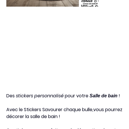
Savourer chaque
bulle
Prix
12,20 €
Des
stickers personnalisé
pour votre
!
Salle de bain
Avec le
Stickers Savourer chaque bulle,
vous pourrez
décorer la salle de bain !