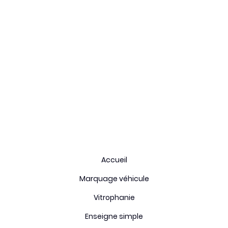
Fiche technique
Type de stickers:
Impression adhésif
Durée de vie:
5 ans
Enlevable:
oui
Origine:
France
Accueil
Marquage véhicule
Vitrophanie
Enseigne simple