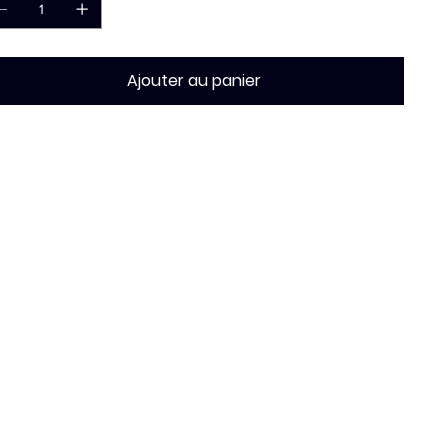
Ajouter au panier
che technique
pe de stickers:
pression adhésif
rée de vie:
5 ans
levable:
oui
igine:
France