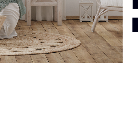
Fi
Ty
Im
Du
En
Or