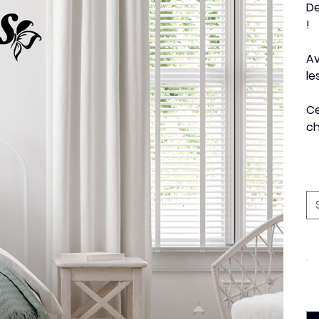
D
!
Av
le
Ce
c
Di
Co
Qu