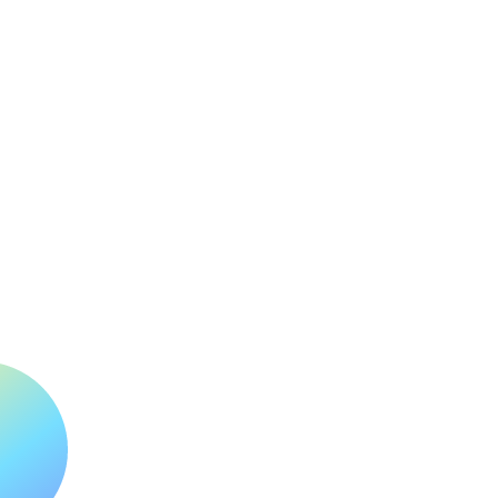
© 2025 by Custom
Wrapping Adhesif -
Wix