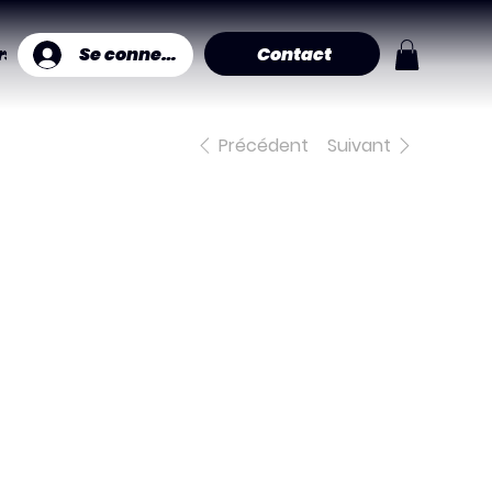
Contact
Se connecter
ers muraux
Précédent
Suivant
Sweet
dreams
,50 €